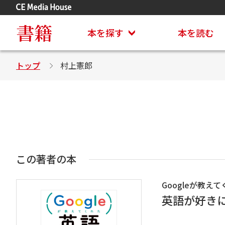
アステイオン
CD・DVD付きシリーズ
書籍
本を探す
本を読む
トップ
村上憲郎
この著者の本
Googleが教え
英語が好き