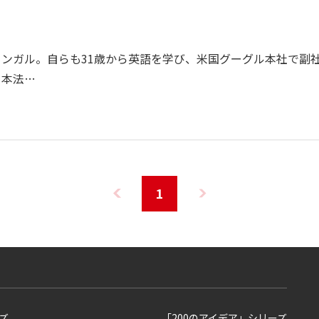
ンガル。自らも31歳から英語を学び、米国グーグル本社で副
日本法…
1
ズ
「200のアイデア」シリーズ