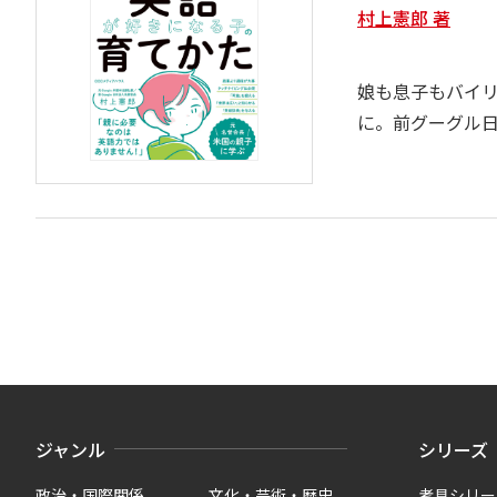
村上憲郎 著
娘も息子もバイリ
に。前グーグル
ジャンル
シリーズ
政治・国際関係
文化・芸術・歴史
考具シリー