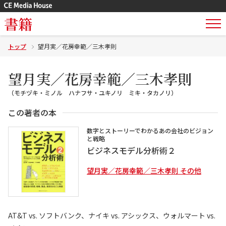
書籍
トップ
望月実／花房幸範／三木孝則
望月実／花房幸範／三木孝則
（モチヅキ・ミノル ハナフサ・ユキノリ ミキ・タカノリ）
この著者の本
数字とストーリーでわかるあの会社のビジョン
と戦略
ビジネスモデル分析術２
望月実／花房幸範／三木孝則 その他
AT&T vs. ソフトバンク、ナイキ vs. アシックス、ウォルマート vs.