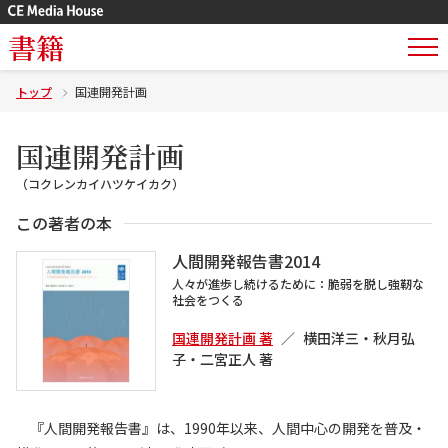
書籍
トップ
国連開発計画
国連開発計画
（コクレンカイハツケイカク）
この著者の本
人間開発報告書2014
人々が進歩し続けるために：脆弱を脱し強靭な
社会をつくる
国連開発計画 著
横田洋三・秋月弘
子・二宮正人 著
『人間開発報告書』は、1990年以来、人間中心の開発を普及・