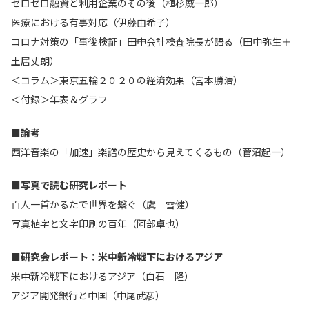
ゼロゼロ融資と利用企業のその後（植杉威一郎）
医療における有事対応（伊藤由希子）
コロナ対策の「事後検証」――田中会計検査院長が語る（田中弥生＋
土居丈朗）
＜コラム＞東京五輪２０２０の経済効果（宮本勝浩）
＜付録＞年表＆グラフ
■論考
西洋音楽の「加速」――楽譜の歴史から見えてくるもの（菅沼起一）
■写真で読む研究レポート
百人一首かるたで世界を繋ぐ（虞 雪健）
写真植字と文字印刷の百年（阿部卓也）
■研究会レポート：米中新冷戦下におけるアジア
米中新冷戦下におけるアジア（白石 隆）
アジア開発銀行と中国（中尾武彦）