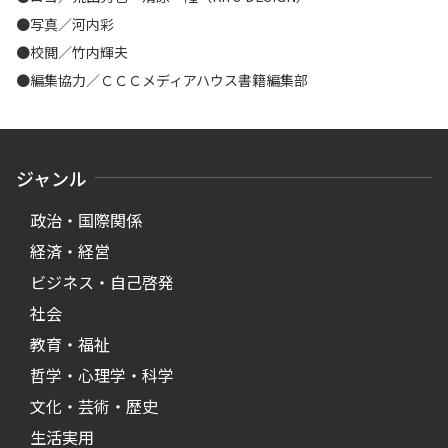
●写真
／河内彩
●校閲／竹内輝夫
●編集協力／ＣＣＣメディアハウス書籍編集部
ジャンル
政治・国際関係
経済・経営
ビジネス・自己啓発
社会
教育・福祉
哲学・心理学・科学
文化・芸術・歴史
生活実用