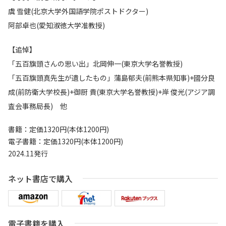
虞 雪健(北京大学外国語学院ポストドクター)
阿部卓也(愛知淑徳大学准教授)
【追悼】
「五百旗頭さんの思い出」北岡伸一(東京大学名誉教授)
「五百旗頭真先生が遺したもの」蒲島郁夫(前熊本県知事)+國分良
成(前防衛大学校長)+御厨 貴(東京大学名誉教授)+岸 俊光(アジア調
査会事務局長)
他
書籍：定価1320円(本体1200円)
電子書籍：定価1320円(本体1200円)
2024.11発行
ネット書店で購入
電子書籍を購入