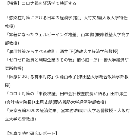
【特集】コロナ禍を経済学で検証する
「感染症対策における日本の経済学(者)」大竹文雄(大阪大学特任
教授)
「顕著になったウェルビーイング格差」山本 勲(慶應義塾大学商学
部教授)
「雇用対策から学べる教訓」酒井 正(法政大学経済学部教授)
「ゼロゼロ融資と利用企業のその後」植杉威一郎(一橋大学経済研
究所教授)
「医療における有事対応」伊藤由希子(津田塾大学総合政策学部教
授)
「コロナ対策の「事後検証」――田中会計検査院長が語る」田中弥生
(会計検査院長)+土居丈朗(慶応義塾大学経済学部教授)
「東京五輪2020の経済効果」宮本勝浩(関西大学名誉教授・大阪府
立大学名誉教授)
【写真で読む研究レポート】