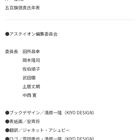
五百旗頭真氏年表
●アステイオン編集委員会
委員長 田所昌幸
岡本隆司
佐伯順子
武田徹
土居丈朗
中西 寛
●ブックデザイン／清原一隆（KIYO DESIGN）
●表紙画／安斉将
●翻訳／ジャネット・アシュビー
●ロゴ／荒田秀也・
清原一隆（KIYO DESIGN）