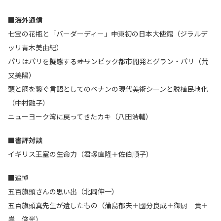
■海外通信
七宝の花瓶と「バーダーディー」――中東初の日本大使館（ジラルデ
ッリ青木美由紀）
パリはパリを擬態する――オリンピック都市開発とグラン・パリ（荒
又美陽）
頭と胴を繋ぐ言語としての――ベナンの現代美術シーンと脱植民地化
（中村融子）
ニューヨーク湾に戻ってきたカキ（八田浩輔）
■書評対談
イギリス王室の生命力（君塚直隆＋佐伯順子）
■追悼
五百旗頭さんの思い出（北岡伸一）
五百旗頭真先生が遺したもの（蒲島郁夫＋國分良成＋御厨 貴＋
岸 俊光）