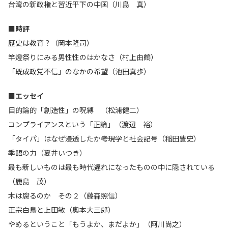
台湾の新政権と習近平下の中国（川島 真）
■時評
歴史は教育？（岡本隆司）
竿燈祭りにみる男性性のはかなさ（村上由鶴）
「既成政党不信」のなかの希望（池田真歩）
■エッセイ
目的論的「創造性」の呪縛 （松浦健二）
コンプライアンスという「正論」（渡辺 裕）
「タイパ」はなぜ浸透したか――考現学と社会記号（稲田豊史）
季語の力（夏井いつき）
最も新しいものは最も時代遅れになったものの中に隠されている
（鹿島 茂）
木は腐るのか その２（藤森照信）
正宗白鳥と上田敏（奥本大三郎）
やめるということ「もうよか、まだよか」（阿川尚之）