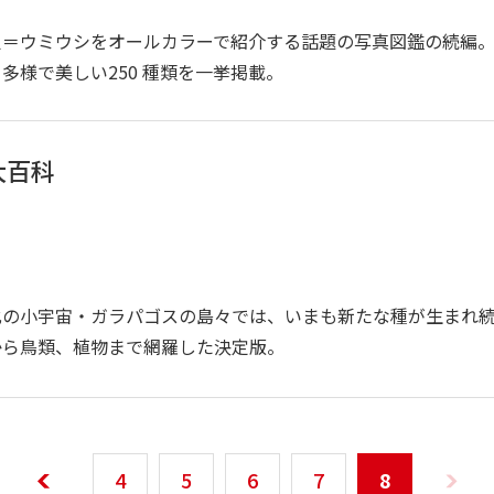
貝＝ウミウシをオールカラーで紹介する話題の写真図鑑の続編
多様で美しい250 種類を一挙掲載。
大百科
化の小宇宙・ガラパゴスの島々では、いまも新たな種が生まれ
から鳥類、植物まで網羅した決定版。
4
5
6
7
8