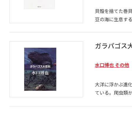
貝殻を捨てた巻
豆の海に生息する
ガラパゴス
水口博也 その他
大洋に浮かぶ進
ている。爬虫類