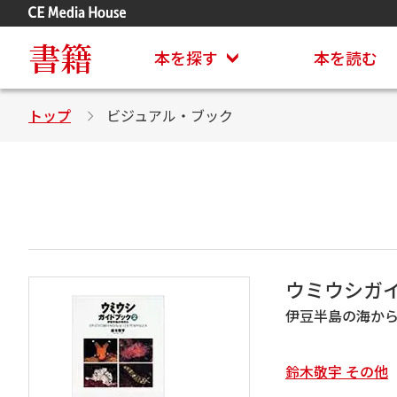
アステイオン
CD・DVD付きシリーズ
書籍
本を探す
本を読む
トップ
ビジュアル・ブック
ウミウシガ
伊豆半島の海か
鈴木敬宇 その他