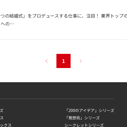
つの結婚式」をプロデュースする仕事に、注目！ 業界トップ
ーへの…
1
ズ
「200のアイデア」シリーズ
ス
「発想術」シリーズ
ックス
シークレットシリーズ