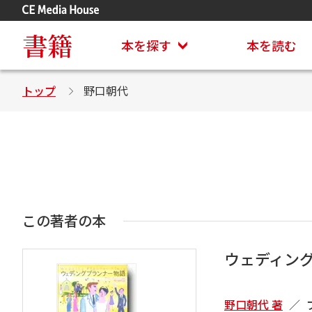
アステイオン
CD・DVD付きシリーズ
書籍
本を探す
本を読む
トップ
野口朝代
この著者の本
ウェディン
野口朝代 著