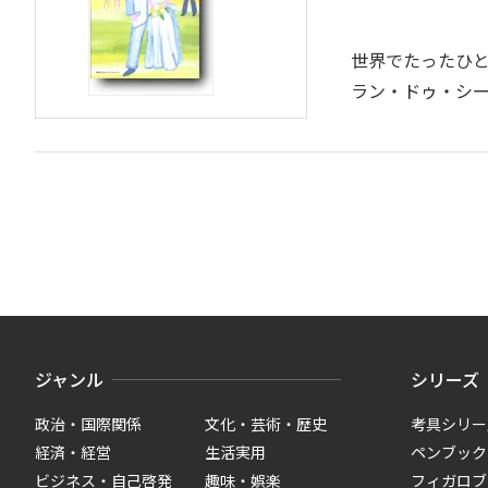
世界でたったひと
ラン・ドゥ・シ
ジャンル
シリーズ
政治・国際関係
文化・芸術・歴史
考具シリー
経済・経営
生活実用
ペンブック
ビジネス・自己啓発
趣味・娯楽
フィガロブ