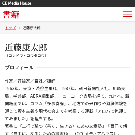
書籍
トップ
近藤康太郎
近藤康太郎
（コンドウ・コウタロウ）
プロフィール
作家／評論家／百姓／猟師
1963年、東京・渋谷生まれ。1987年、朝日新聞社入社。川崎支
局、学芸部、AERA編集部、ニューヨーク支局を経て、九州へ。新
聞紙面では、コラム「多事奏論」、地方での米作りや狩猟体験を
通じて資本主義や現代社会までを考察する連載「アロハで猟師し
てみました」を担当する。
著書に『三行で撃つ〈善く、生きる〉ための文章塾』『百冊で耕
す〈自由に、なる〉ための読書術』（CCCメディアハウス）、