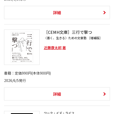
詳細
［CEMH文庫］三行で撃つ
〈善く、生きる〉ための文章塾 ［増補版］
近藤康太郎 著
書籍：定価990円(本体900円)
2026/6/5発行
詳細
ワーク・イズ・ライフ