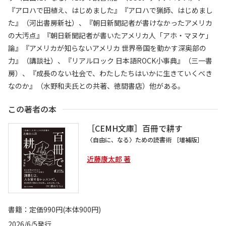
『アロハで田植え、はじめました』『アロハで猟師、はじめまし
た』（河出書房新社）、『朝日新聞記者が書けなかったアメリカ
の大汚点』『朝日新聞記者が書いたアメリカ人「アホ・マヌケ」
論』『アメリカが知らないアメリカ 世界帝国を動かす深奥部の
力』（講談社）、『リアルロック 日本語ROCK小事典』（三一書
房）、『成長のない社会で、わたしたちはいかに生きていくべき
なのか』（水野和夫氏との共著、徳間書店）他がある。
この著者の本
［CEMH文庫］百冊で耕す
〈自由に、なる〉ための読書術 ［増補版］
近藤康太郎 著
書籍：定価990円(本体900円)
2026/6/5発行