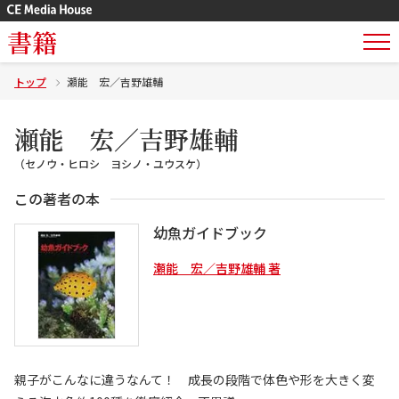
書籍
トップ
瀬能 宏／吉野雄輔
瀬能 宏／吉野雄輔
（セノウ・ヒロシ ヨシノ・ユウスケ）
この著者の本
幼魚ガイドブック
瀬能 宏／吉野雄輔 著
親子がこんなに違うなんて！ 成長の段階で体色や形を大きく変