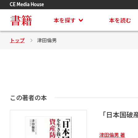
アステイオン
CD・DVD付きシリーズ
書籍
本を探す
本を読む
トップ
津田倫男
この著者の本
「日本国破
津田倫男 著