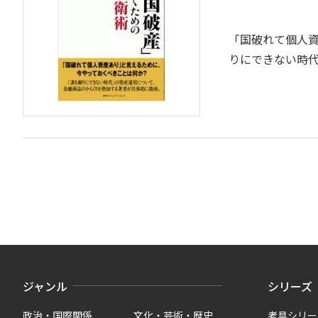
「国破れて個人
りにできない時
ジャンル
シリーズ
政治・国際関係
文化・芸術・歴史
考具シリー