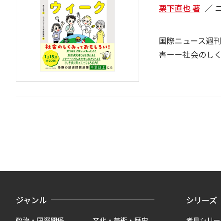
栗下直也 著
国際ニュース週刊
書ーー社会のし
ジャンル
シリーズ
政治・国際関係
文化・芸術・歴史
考具シリー