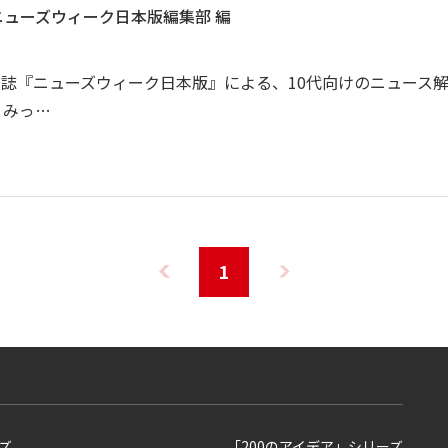
ニューズウィーク日本版編集部 編
誌『ニューズウィーク日本版』による、10代向けのニュース
くみっ…
1
ズ
「200のアイデア」シリーズ