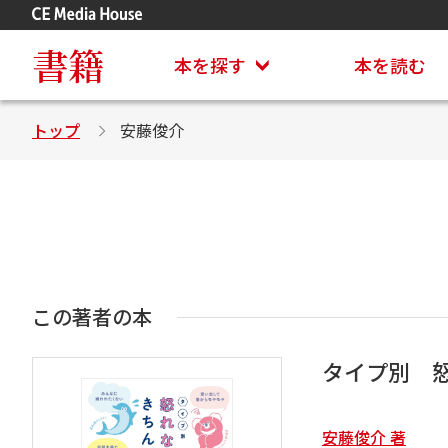
アステイオン
CD・DVD付きシリーズ
書籍
本を探す
本を読む
トップ
安藤俊介
この著者の本
タイプ別 
安藤俊介 著