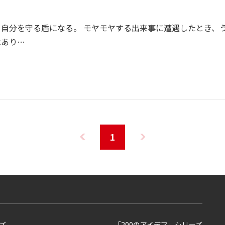
自分を守る盾になる。 モヤモヤする出来事に遭遇したとき、
はあり…
1
ズ
「200のアイデア」シリーズ