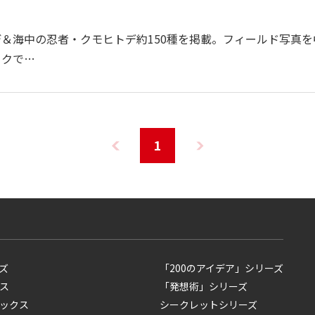
＆海中の忍者・クモヒトデ約150種を掲載。フィールド写真を
ークで…
1
ズ
「200のアイデア」シリーズ
ス
「発想術」シリーズ
ックス
シークレットシリーズ