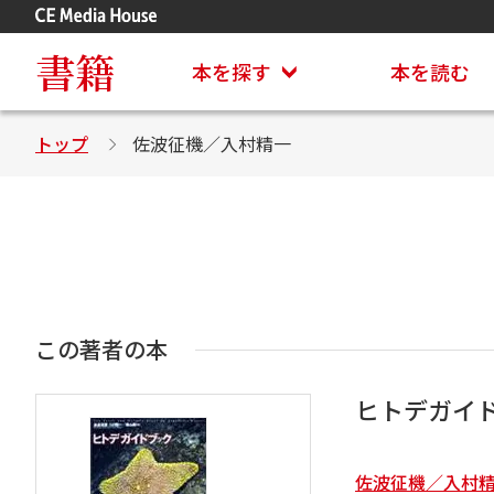
アステイオン
CD・DVD付きシリーズ
書籍
本を探す
本を読む
トップ
佐波征機／入村精一
この著者の本
ヒトデガイ
佐波征機／入村精