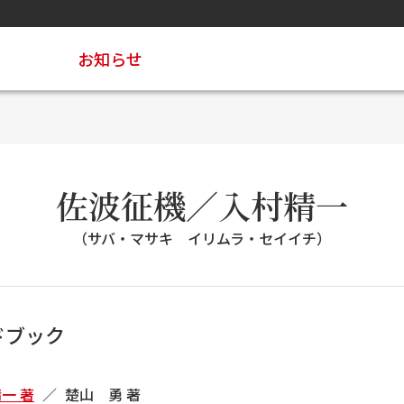
お知らせ
佐波征機／入村精一
（サバ・マサキ イリムラ・セイイチ）
ドブック
一 著
楚山 勇 著