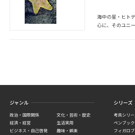
海中の星・ヒトデ
心に、そのユニ
ジャンル
シリーズ
政治・国際関係
文化・芸術・歴史
考具シリー
経済・経営
生活実用
ペンブック
ビジネス・自己啓発
趣味・娯楽
フィガロブ