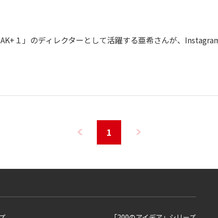
K+１」のディレクターとして活躍する亜希さんが、Instagra
1
ズ
「200のアイデア」シリーズ