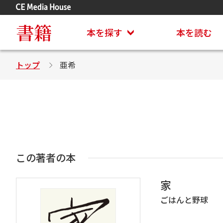
アステイオン
CD・DVD付きシリーズ
書籍
本を探す
本を読む
トップ
亜希
この著者の本
家
ごはんと野球