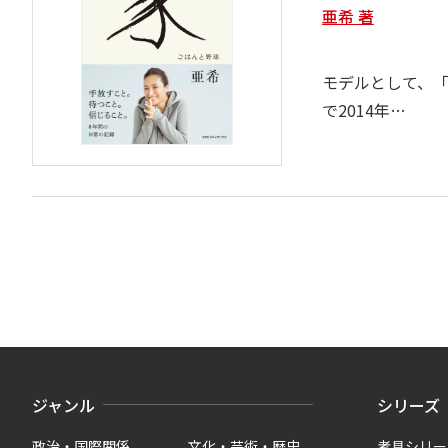
亜希 著
モデルとして、「A
で2014年…
ジャンル
シリーズ
政治・国際関係
文化・芸術・歴史
考具シリー