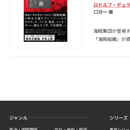
ロドルフ・デュラ
口功一 著
海賊集団が登場
「海賊組織」が
ジャンル
シリーズ
政治・国際関係
文化・芸術・歴史
考具シリー