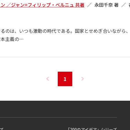
ン ／ジャン=フィリップ・ベルニュ 共著
永田千奈 著
するのは、いつも激動の時代である。国家とせめぎ合いながら
資本主義の…
1
ズ
「200のアイデア」シリーズ