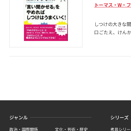
トーマス・W・フ
しつけの大きな
口ごたえ、けん
ジャンル
シリーズ
政治・国際関係
文化・芸術・歴史
考具シリー