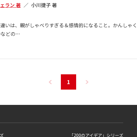
ェラン 著
小川捷子 著
間違いは、親がしゃべりすぎる＆感情的になること。かんしゃ
かなどの…
1
ズ
「200のアイデア」シリーズ