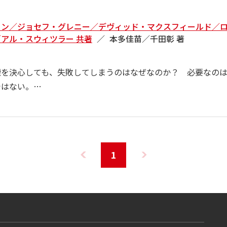
ソン／ジョセフ・グレニー／デヴィッド・マクスフィールド／
アル・スウィツラー 共著
本多佳苗／千田彰 著
煙を決心しても、失敗してしまうのはなぜなのか？ 必要なの
ではない。…
1