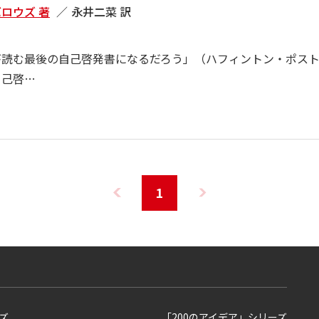
ロウズ 著
永井二菜 訳
が読む最後の自己啓発書になるだろう」（ハフィントン・ポス
自己啓…
1
ズ
「200のアイデア」シリーズ