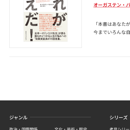
オーガステン・バ
「本書はあなた
今までいろんな
ジャンル
シリーズ
政治・国際関係
文化・芸術・歴史
考具シリー