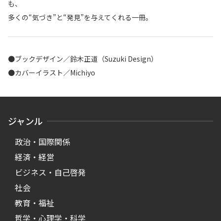
も、
多くの“気づき”と“発見”を与えてくれる一冊。
●ブックデザイン／鈴木正道（Suzuki Design）
●カバーイラスト／Michiyo
ジャンル
政治・国際関係
経済・経営
ビジネス・自己啓発
社会
教育・福祉
哲学・心理学・科学