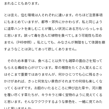
まれることもあります。
とは言え、住む環境は人それぞれに違います。のちほど注意事項
にもまとめていますが、都市・郊外にかかわらず、私と同じよう
に道草ハントを楽しむことが難しい状況にある方もいらっしゃる
と思います。誤って毒を含んだ植物を食べてしまう可能性も否め
ません（
P
49
参照）。私としても、みなさんが無理をして体調を崩
すようなことは決してあって欲しくありません。
そのため本書では、食べること以外でも雑草の面白さを知って
もらえる構成を心がけています。草の種類をたくさん覚えること
はそこまで重要ではありませんが、何かひとつでも心に残るきっ
かけがあれば、きっと何気ない景色がそれまでの何倍も楽しくな
ってくるはずです。お庭のいたるところに伸び出た草や、河川敷
を覆い尽くす草たちが、キラキラと輝く宝物のように見えてくる
と思います。そんなワクワクするような景色を、一緒に見てみた
いと思いませんか。