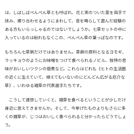
は、しばしばぺんぺん草とも呼ばれ、花と実のついた茎を両手で
挟み、擦り合わせるようにまわして、音を鳴らして遊んだ経験の
ある方もいらっしゃるのではないでしょうか。七草セットの中に
入っているのは紛れもなくこの、ぺんぺん草の葉っぱなのです。
もちろん七草粥だけではありません。草餅の原料となるヨモギ、
ラッキョウのようにお味噌をつけて食べられるノビル、独特の苦
味がおいしいツクシの佃煮など。これらはどれも《ヒトの生活圏
の近くに生えていて、植えてもいないのにどんどん広がる厄介な
草》、いわゆる雑草の代表選手たちです。
こうして連想していくと、雑草を食べるということが少しだけ
身近に思えてきませんか。そして、今挙げたものよりもさらに多
くの雑草が、じつはお
い
しく食べられると分かったらどうでしょ
う。