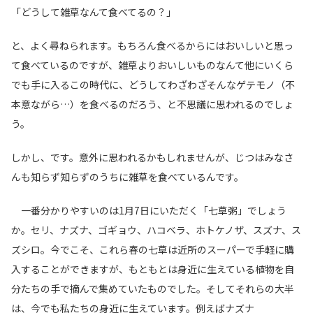
「どうして雑草なんて食べてるの？」
と、よく尋ねられます。もちろん食べるからにはおいしいと思っ
て食べているのですが、雑草よりおいしいものなんて他にいくら
でも手に入るこの時代に、どうしてわざわざそんなゲテモノ（不
本意ながら…）を食べるのだろう、と不思議に思われるのでしょ
う。
しかし、です。意外に思われるかもしれませんが、じつはみなさ
んも知らず知らずのうちに雑草を食べているんです。
一番分かりやすいのは
1
月
7
日にいただく「七草粥」でしょう
か。セリ、ナズナ、ゴギョウ、ハコベラ、ホトケノザ、スズナ、ス
ズシロ。今でこそ、これら春の七草は近所のスーパーで手軽に購
入することができますが、もともとは身近に生えている植物を自
分たちの手で摘んで集めていたものでした。そしてそれらの大半
は、今でも私たちの身近に生えています。例えばナズナ