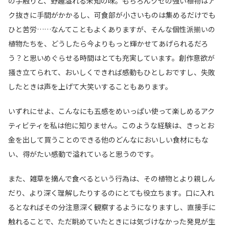
の手触りと、野趣溢れる未知の味。もちろんクセの強い植物はア
ク抜きに手間がかかるし、可食部が小さいものは集めるだけでも
ひと苦労……なんてこともよくありますが、そんな個性派揃いの
植物たちを、どうしたら今よりもっと輝かせてあげられるだろ
う？と思いめぐらせる時間はとても充実しています。創作意欲が
掻き立てられて、おいしくできれば感動もひとしおですし、失敗
したときは声を上げて大笑いすることもあります。
いずれにせよ、こんなにも五感をめいっぱい使って楽しめるアク
ティビティを私は他に知りません。このような経験は、きっとお
金を出して買うことのできる他のどんなにおいしい食材にもな
い、得がたい感動で溢れていると思うのです。
また、雑草を摘んで食べるという行為は、その植物とより親しん
だり、より深く理解したりするのにとても役立ちます。口に入れ
るとなればその分注意深く観察するようになりますし、直接手に
触れることで、ただ眺めていたときには気づけなかった発見が生