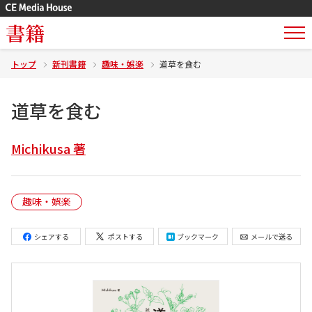
書籍
トップ
新刊書籍
趣味・娯楽
道草を食む
道草を食む
Michikusa 著
趣味・娯楽
シェアする
ポストする
ブックマーク
メールで送る