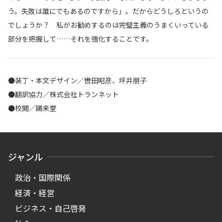
う。失敗は誰にでもあるのですから」。だからどうしろというの
でしょうか？ 私がお勧めするのは完璧主義のうまくいっている
部分を把握して……それを強化することです。
●装丁・本文デザイン／轡田昭彦、坪井朋子
●翻訳協力／株式会社トランネット
●校閲／鷗来堂
ジャンル
政治・国際関係
経済・経営
ビジネス・自己啓発